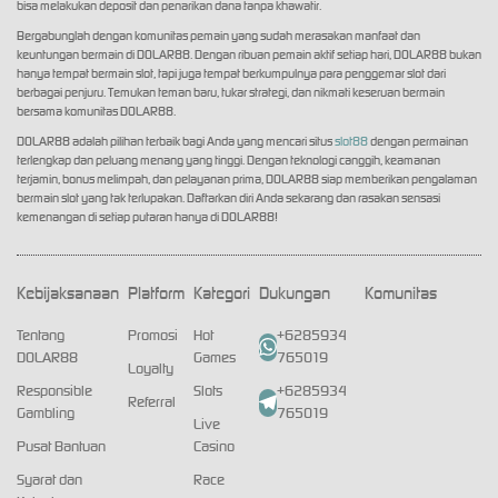
bisa melakukan deposit dan penarikan dana tanpa khawatir.
Bergabunglah dengan komunitas pemain yang sudah merasakan manfaat dan
keuntungan bermain di DOLAR88. Dengan ribuan pemain aktif setiap hari, DOLAR88 bukan
hanya tempat bermain slot, tapi juga tempat berkumpulnya para penggemar slot dari
berbagai penjuru. Temukan teman baru, tukar strategi, dan nikmati keseruan bermain
bersama komunitas DOLAR88.
DOLAR88 adalah pilihan terbaik bagi Anda yang mencari situs
slot88
dengan permainan
terlengkap dan peluang menang yang tinggi. Dengan teknologi canggih, keamanan
terjamin, bonus melimpah, dan pelayanan prima, DOLAR88 siap memberikan pengalaman
bermain slot yang tak terlupakan. Daftarkan diri Anda sekarang dan rasakan sensasi
kemenangan di setiap putaran hanya di DOLAR88!
Kebijaksanaan
Platform
Kategori
Dukungan
Komunitas
Tentang
Promosi
Hot
+6285934
DOLAR88
Games
765019
Loyalty
Responsible
Slots
+6285934
Referral
Gambling
765019
Live
Pusat Bantuan
Casino
Syarat dan
Race