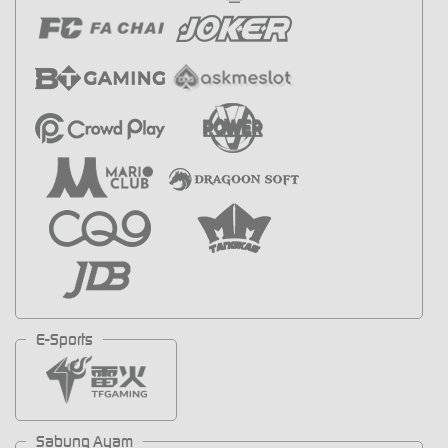
E-Sports
Sabung Ayam