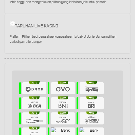
lebih tinggi, dan menyediakan pilihan yang lebih banyak untuk pemain.
TARUHAN LIVE KASINO
Platform Pilihan bagi perusahaan-perusahaan terbaik di dunia, dengan pilihan
variasi game terbanyak