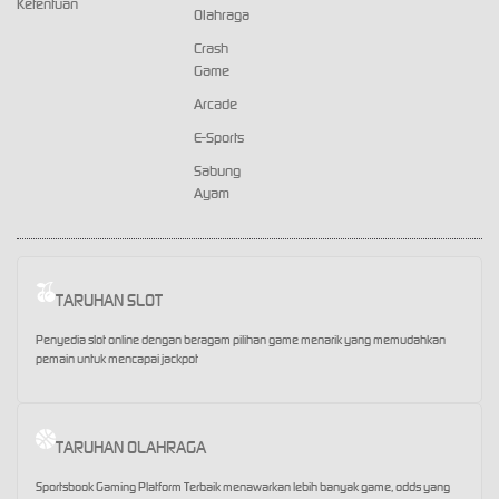
Ketentuan
Olahraga
Crash
Game
Arcade
E-Sports
Sabung
Ayam
TARUHAN SLOT
Penyedia slot online dengan beragam pilihan game menarik yang memudahkan
pemain untuk mencapai jackpot
TARUHAN OLAHRAGA
Sportsbook Gaming Platform Terbaik menawarkan lebih banyak game, odds yang