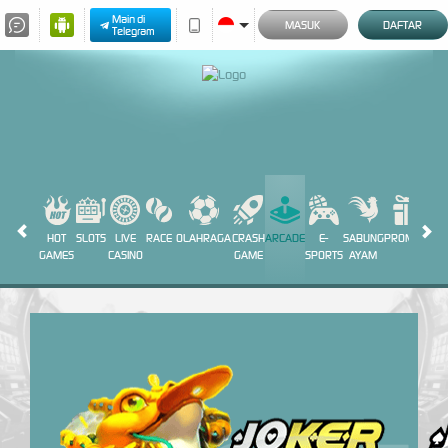
Main di
MASUK
DAFTAR
Telegram
HOT
SLOTS
LIVE
RACE
OLAHRAGA
CRASH
ARCADE
E-
SABUNG
PROMOSI
GAMES
CASINO
GAME
SPORTS
AYAM