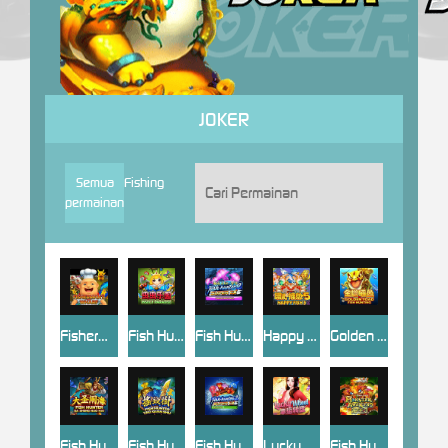
JOKER
Semua
Fishing
permainan
Fisherman's Wharf
Fish Hunter Insect Paradise
Fish Hunter 2 EX-Pro
Happy Fish 5
Golden Toad Fish Hunting
Fish Hunting: Da Sheng Nao Hai
Fish Hunting: Yao Qian Shu
Fish Hunter 2 EX-Novice
Lucky Wheel
Fish Hunter Monster Awaken