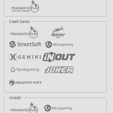
Crash Game
Arcade