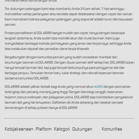
memaksimalkan kemenangan Anda.
Tim dukungan pelanggan kami siap membantu Anda 24 jam sehari, 7 hari seminggu,
memastikan setiap pertanyaan atau kendala dapat diselesaikan dengan cepat dan ramah.
Kami memahami bahwa pelayanan pelanggan yang responsif adalah kunci dari kepuasan
pemain.
Proses pendaftaran di DOLAR88 sangat mudah dan cepat, hanya dengan beberapa
langkah sederhana, Anda sudah bisa memiliki akun dan mulai bermain. Kami juga
menyediakan berbagai metode pembayaran yang aman dan terpercaya, sehingga Anda
bisa melakukan deposit dan penarikan dana tanpa khawatir.
Bergabunglah dengan komunitas pemain yang sudah merasakan manfaat dan
keuntungan bermain di DOLAR88. Dengan ribuan pemain aktif setiap hari, DOLAR88 bukan
hanya tempat bermain slot, tapi juga tempat berkumpulnya para penggemar slot dari
berbagai penjuru. Temukan teman baru, tukar strategi, dan nikmati keseruan bermain
bersama komunitas DOLAR88.
DOLAR88 adalah pilihan terbaik bagi Anda yang mencari situs
slot88
dengan permainan
terlengkap dan peluang menang yang tinggi. Dengan teknologi canggih, keamanan
terjamin, bonus melimpah, dan pelayanan prima, DOLAR88 siap memberikan pengalaman
bermain slot yang tak terlupakan. Daftarkan diri Anda sekarang dan rasakan sensasi
kemenangan di setiap putaran hanya di DOLAR88!
Kebijaksanaan
Platform
Kategori
Dukungan
Komunitas