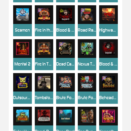
Seamen
Fire in the Hole 2
Blood & Shadow 2
Road Rage
Highway to Hell
Mental 2
Fire In The Hole xBomb
Dead Canary
Nexus The Crypt
Blood & Shadow
Outsourced
Tombstone RIP
Brute Force: Alien Onslaught
Brute Force
Beheaded