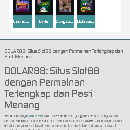
Casino Win Spin
Owls
Dungeon Quest
Outsourced: Slash Game
DOLAR88: Situs Slot88 dengan Permainan Terlengkap dan
Pasti Menang
DOLAR88: Situs Slot88
dengan Permainan
Terlengkap dan Pasti
Menang
Selamat datang di
DOLAR88
, situs slot88 terkemuka yang menawarkan pengalaman
bermain slot online paling lengkap dan menguntungkan. DOLAR88 hadir untuk menjawab
kebutuhan para pencinta slot dengan menyediakan koleksi permainan dari berbagai