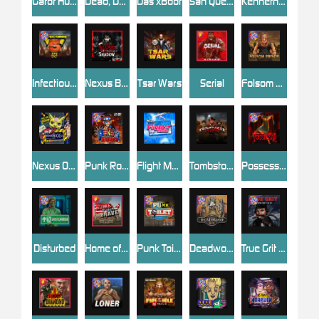
Gator Hunters
Dead, Dead, or Deader
Das xBoot
San Quentin 2: Death Row
Kenneth Must Die
Infectious 5 xWays
Nexus Blood & Shadow
Tsar Wars
Serial
Folsom Prison
Nexus Outsourced
Punk Rocker 2
Flight Mode
Tombstone Slaughter
Possessed
Disturbed
Home of the Brave
Punk Toilet
Deadwood R.I.P
True Grit Redemption