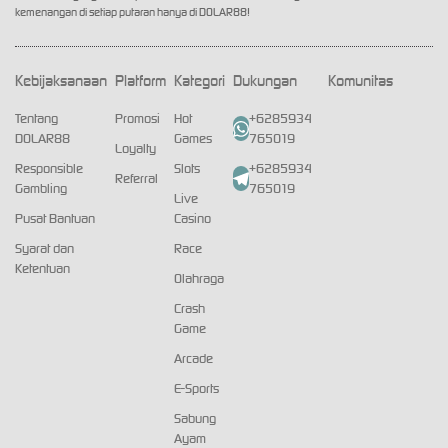
kemenangan di setiap putaran hanya di DOLAR88!
Kebijaksanaan
Platform
Kategori
Dukungan
Komunitas
Tentang
Promosi
Hot
+6285934
DOLAR88
Games
765019
Loyalty
Responsible
Slots
+6285934
Referral
Gambling
765019
Live
Pusat Bantuan
Casino
Syarat dan
Race
Ketentuan
Olahraga
Crash
Game
Arcade
E-Sports
Sabung
Ayam