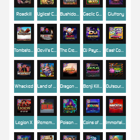
Roadkill
Ugliest Catch
Bushido Way xNudge
Gaelic Gold
Gluttony
Tombstone
Devil's Crossroad
The Creepy Carnival
DJ Psycho
East Coast Vs West Coast
Whacked
Land of the Free
Dragon Tribe
Benji Killed in Vegas
Outsourced: Payday
Legion X
Remember Gulag
Poison Eve
Coins of Fortune
Immortal Fruits