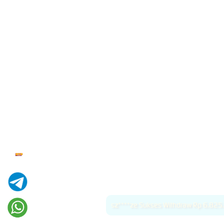
sz****ze Sukses Withdraw Rp 6.82