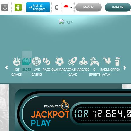
Main di
MASUK
DAFTAR
Telegram
HOT
SLOTS
LIVE
RACE
OLAHRAGA
CRASH
ARCADE
E-
SABUNG
PROMOSI
GAMES
CASINO
GAME
SPORTS
AYAM
IDR
12,664,
JACKPOT
PLAY