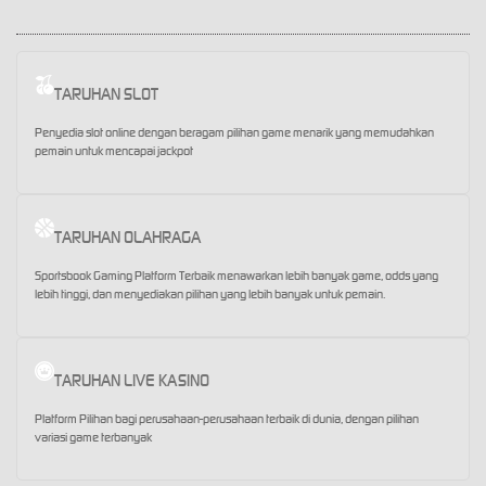
TARUHAN SLOT
Penyedia slot online dengan beragam pilihan game menarik yang memudahkan
pemain untuk mencapai jackpot
TARUHAN OLAHRAGA
Sportsbook Gaming Platform Terbaik menawarkan lebih banyak game, odds yang
lebih tinggi, dan menyediakan pilihan yang lebih banyak untuk pemain.
TARUHAN LIVE KASINO
Platform Pilihan bagi perusahaan-perusahaan terbaik di dunia, dengan pilihan
variasi game terbanyak