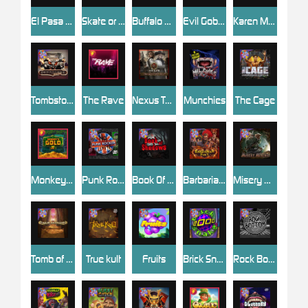
El Pasa Gunfight xNudge
Skate or Die
Buffalo Hunter
Evil Goblins xBomb
Karen Maneater
Tombstone No Mercy
The Rave
Nexus Tombstone RIP
Munchies
The Cage
Monkey's Gold xPays
Punk Rocker
Book Of Shadows
Barbarian Fury
Misery Mining
Tomb of Akhenaten
True kult
Fruits
Brick Snake 2000
Rock Bottom