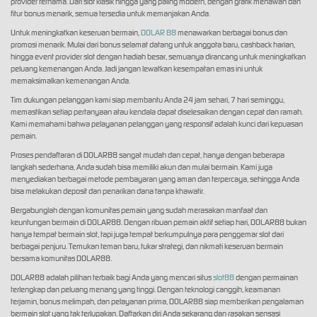
provider ternama. Dari slot klasik hingga yang paling modern, dengan grafik menawan dan
fitur bonus menarik, semua tersedia untuk memanjakan Anda.
Untuk meningkatkan keseruan bermain,
DOLAR 88
menawarkan berbagai bonus dan
promosi menarik. Mulai dari bonus selamat datang untuk anggota baru, cashback harian,
hingga event provider slot dengan hadiah besar, semuanya dirancang untuk meningkatkan
peluang kemenangan Anda. Jadi jangan lewatkan kesempatan emas ini untuk
memaksimalkan kemenangan Anda.
Tim dukungan pelanggan kami siap membantu Anda 24 jam sehari, 7 hari seminggu,
memastikan setiap pertanyaan atau kendala dapat diselesaikan dengan cepat dan ramah.
Kami memahami bahwa pelayanan pelanggan yang responsif adalah kunci dari kepuasan
pemain.
Proses pendaftaran di DOLAR88 sangat mudah dan cepat, hanya dengan beberapa
langkah sederhana, Anda sudah bisa memiliki akun dan mulai bermain. Kami juga
menyediakan berbagai metode pembayaran yang aman dan terpercaya, sehingga Anda
bisa melakukan deposit dan penarikan dana tanpa khawatir.
Bergabunglah dengan komunitas pemain yang sudah merasakan manfaat dan
keuntungan bermain di DOLAR88. Dengan ribuan pemain aktif setiap hari, DOLAR88 bukan
hanya tempat bermain slot, tapi juga tempat berkumpulnya para penggemar slot dari
berbagai penjuru. Temukan teman baru, tukar strategi, dan nikmati keseruan bermain
bersama komunitas DOLAR88.
DOLAR88 adalah pilihan terbaik bagi Anda yang mencari situs
slot88
dengan permainan
terlengkap dan peluang menang yang tinggi. Dengan teknologi canggih, keamanan
terjamin, bonus melimpah, dan pelayanan prima, DOLAR88 siap memberikan pengalaman
bermain slot yang tak terlupakan. Daftarkan diri Anda sekarang dan rasakan sensasi