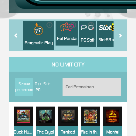
i
i
i
i
i
Facha
Fat Panda
Slot88 x PP
PG Soft
Pragmatic Play
NO LIMIT CITY
Semua
Top
Slots
permainan
20
Duck Hunters
The Crypt
Tanked
Fire in the Hole 3
Mental