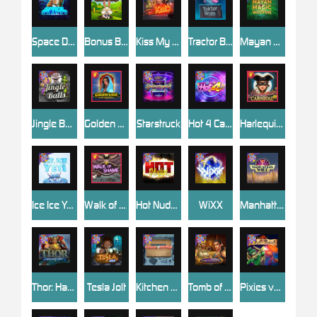
Space Donkey
Bonus Bunnies
Kiss My Chainsaw
Tractor Beam
Mayan Magic Wildfire
Jingle Balls
Golden Genie And The Walking Wilds
Starstruck
Hot 4 Cash
Harlequin Carnival
Ice Ice Yeti
Walk of Shame
Hot Nudge
WiXX
Manhattan Goes Wild
Thor: Hammer Time
Tesla Jolt
Kitchen Drama: Sushi Mania
Tomb of Nefertiti
Pixies vs Pirates