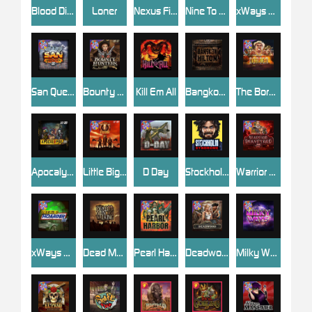
Blood Diamond
Loner
Nexus Fire In The Hole xBomb
Nine To Five
xWays Hoarder 2
San Quentin xWays
Bounty Hunters xNudge®
Kill Em All
Bangkok Hilton
The Border
Apocalypse Super xNudge
Little Bighorn
D Day
Stockholm Syndrome
Warrior Graveyard xNudge
xWays Hoarder xSplit
Dead Men Walking
Pearl Harbor
Deadwood xNudge
Milky Ways