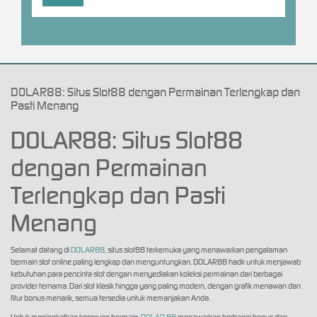
DOLAR88: Situs Slot88 dengan Permainan Terlengkap dan
Pasti Menang
DOLAR88: Situs Slot88
dengan Permainan
Terlengkap dan Pasti
Menang
Selamat datang di
DOLAR88
, situs slot88 terkemuka yang menawarkan pengalaman
bermain slot online paling lengkap dan menguntungkan. DOLAR88 hadir untuk menjawab
kebutuhan para pencinta slot dengan menyediakan koleksi permainan dari berbagai
provider ternama. Dari slot klasik hingga yang paling modern, dengan grafik menawan dan
fitur bonus menarik, semua tersedia untuk memanjakan Anda.