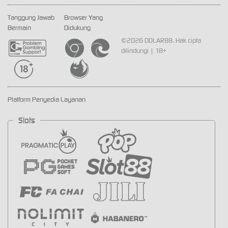
Tanggung Jawab
Browser Yang
Bermain
Didukung
©2026 DOLAR88. Hak cipta
dilindungi | 18+
Platform Penyedia Layanan
Slots