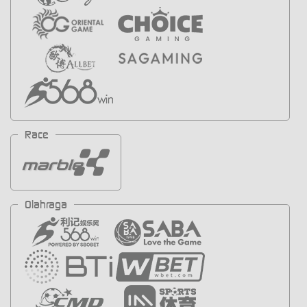
Race
Olahraga